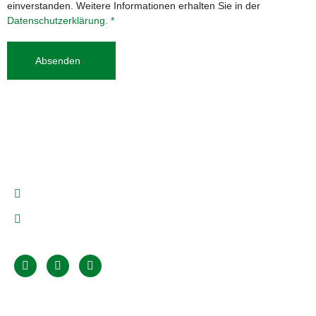
einverstanden. Weitere Informationen erhalten Sie in der
Datenschutzerklärung. *
Absenden
Tel: 0171 481 81 74
info@myhome-wohnbau.de
Navigation