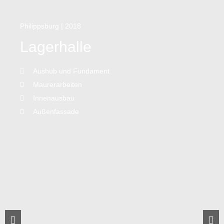
Philippsburg | 2018
Lagerhalle
Aushub und Fundament
Maurerarbeiten
Innenausbau
Außenfassade